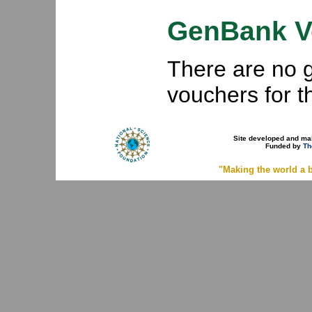
GenBank V
There are no
vouchers for 
Site developed and ma
Funded by
Th
"Making the world a b