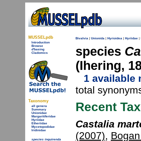
MUSSELpdb
Bivalvia
|
Unionida
|
Hyrioidea
|
Hyriidae
|
Introduction
Browse
species
Ca
d'basing
Cladomics
(Ihering, 
1 available
total synonym
Taxonomy
Recent Ta
all genera
Summary
Unionidae
Margaritiferidae
Hyriidae
Castalia mart
Etheriidae
Mycetopodidae
Iridinidae
(2007)
,
Bogan
species inquirenda