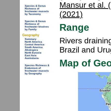
Mansur et al. 
Species & Genus
Richness of
(2021)
freshwater mussels
by Taxonomy
Species & Genus
Range
Richness of
freshwater bivalves
by Family
Geography
Rivers draining
Summary
North America
Central America
Brazil and Uru
South America
Afrotropics
North Eurasia
East Asia
Australasia
Map of Ge
Species Richness &
Endemism of
freshwater mussels
by Geography