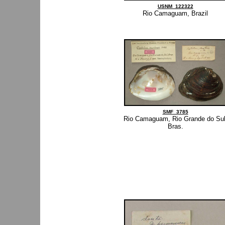
USNM_122322
Rio Camaguam, Brazil
SMF_3785
Rio Camaguam, Rio Grande do Sul
Bras.